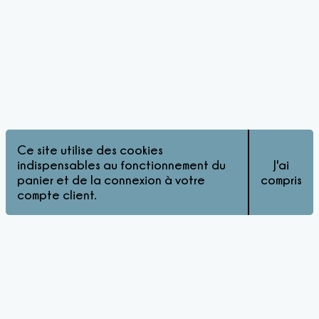
Ce site utilise des cookies
indispensables au fonctionnement du
J'ai
panier et de la connexion à votre
compris
compte client.
© Pink Matters 2026