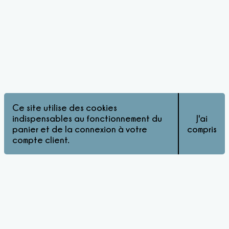
Ce site utilise des cookies
indispensables au fonctionnement du
J'ai
panier et de la connexion à votre
compris
compte client.
© Pink Matters 2026