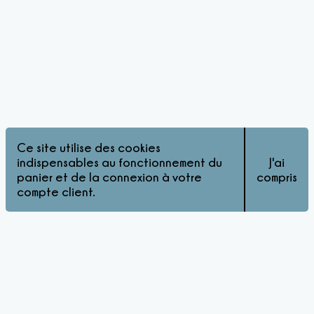
Ce site utilise des cookies
indispensables au fonctionnement du
J'ai
panier et de la connexion à votre
compris
compte client.
© Pink Matters 2026