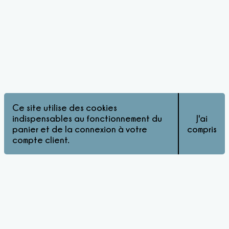
Ce site utilise des cookies
indispensables au fonctionnement du
J'ai
panier et de la connexion à votre
compris
compte client.
© Pink Matters 2026